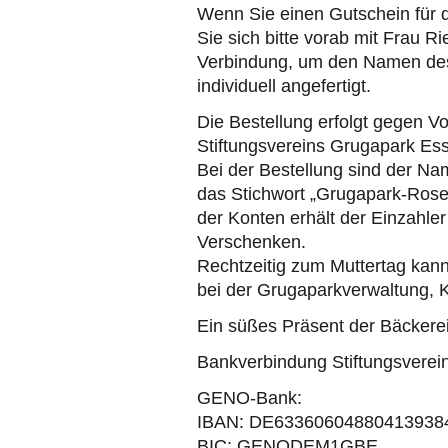
Wenn Sie einen Gutschein für 
Sie sich bitte vorab mit Frau R
Verbindung, um den Namen des 
individuell angefertigt.
Die Bestellung erfolgt gegen V
Stiftungsvereins Grugapark Ess
Bei der Bestellung sind der Na
das Stichwort „Grugapark-Rose
der Konten erhält der Einzahle
Verschenken.
Rechtzeitig zum Muttertag ka
bei der Grugaparkverwaltung,
Ein süßes Präsent der Bäckerei
Bankverbindung Stiftungsverei
GENO-Bank:
IBAN: DE63360604880413938
BIC: GENODEM1GBE